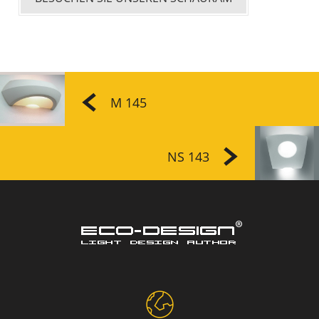
M 145
NS 143