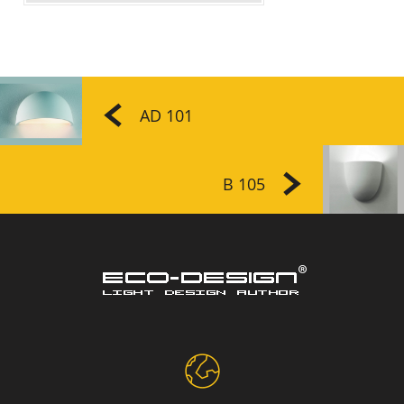
AD 101
B 105
V 129