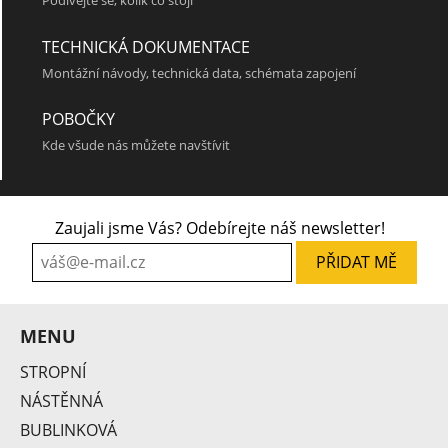
Podívejte se, kolik co stojí
O 120
TECHNICKÁ DOKUMENTACE
Montážní návody, technická data, schémata zapojení
POBOČKY
Kde všude nás můžete navštívit
Zaujali jsme Vás? Odebírejte náš newsletter!
O 150
MENU
STROPNÍ
NÁSTĚNNÁ
BUBLINKOVÁ