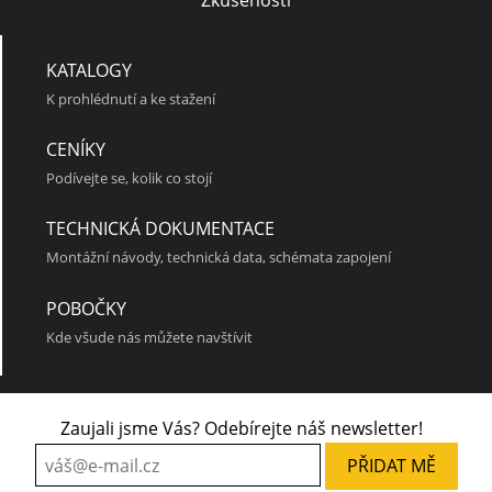
Zkušenosti
KATALOGY
K prohlédnutí a ke stažení
CENÍKY
Podívejte se, kolik co stojí
QND 155
TECHNICKÁ DOKUMENTACE
Montážní návody, technická data, schémata zapojení
POBOČKY
Kde všude nás můžete navštívit
Zaujali jsme Vás? Odebírejte náš newsletter!
QND 142