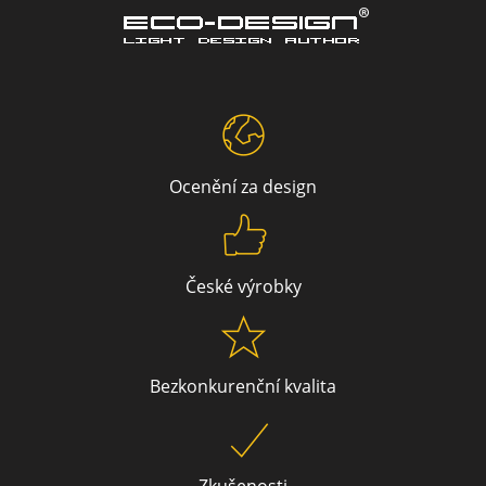
Q 155
Ocenění za design
České výrobky
Bezkonkurenční kvalita
Q 142