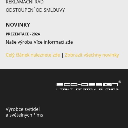
REKLAMAČNÍ ŘÁD
Flute V3
ODSTOUPENÍ OD SMLOUVY
NOVINKY
PREZENTACE - 2024
Naše výroba Více informací zde
Celý článek naleznete zde
|
Zobrazit všechny novinky
Výrobce svítidel
a světelných říms