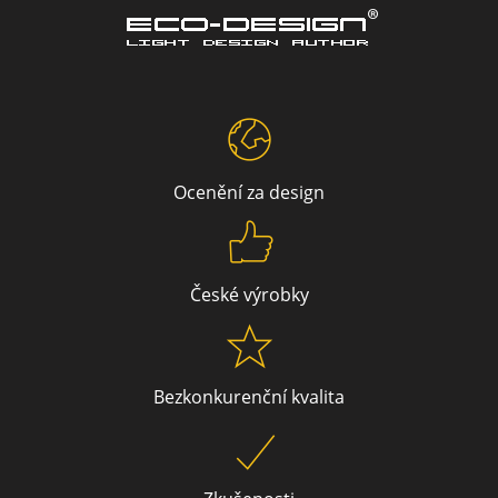
Flute D1
Ocenění za design
České výrobky
Bezkonkurenční kvalita
Flute D2